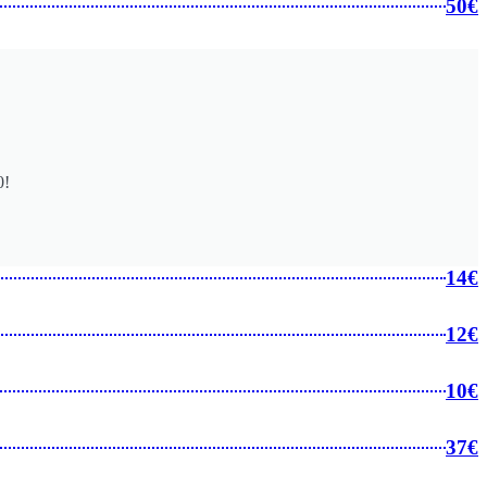
50€
0!
14€
12€
10€
37€