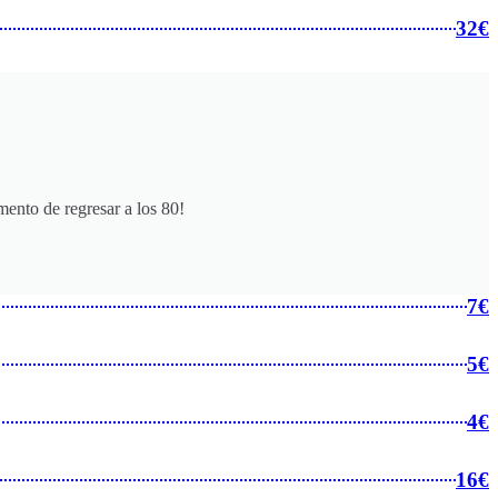
32€
mento de regresar a los 80!
7€
5€
4€
16€