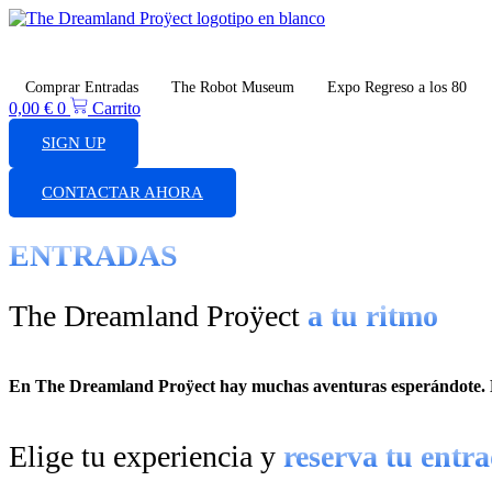
Ir
al
contenido
Comprar Entradas
The Robot Museum
Expo Regreso a los 80
0,00
€
0
Carrito
SIGN UP
CONTACTAR AHORA
ENTRADAS
The Dreamland Proÿect
a tu ritmo
En The Dreamland Proÿect hay muchas aventuras esperándote. El
Elige tu experiencia y
reserva tu entr