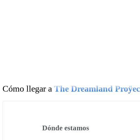
TAMBIÉN TENEMOS RESTAURANT
El Lagarto Verde tiene una carta pensada para los paladares más
media hora de FunLab extra. ¡Solo durante este mes de julio!
DESCUBRE EL LAGARTO VERDE
Cómo llegar a
The Dreamland Proÿec
Dónde estamos