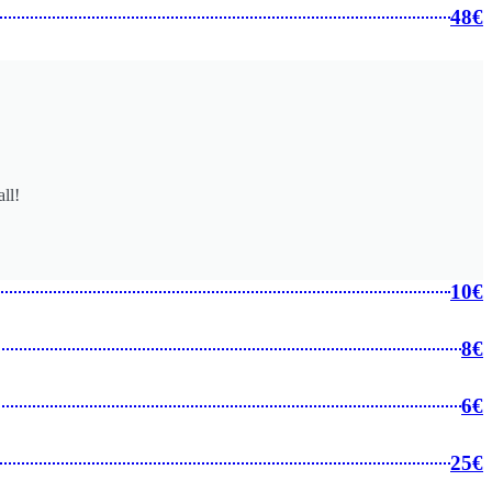
48€
ll!
10€
8€
6€
25€