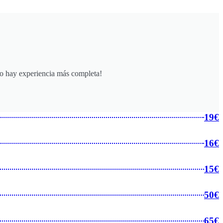
o hay experiencia más completa!
19€
16€
15€
50€
65€