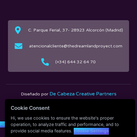
C. Parque Ferial, 37- 28923 Alcorcón (Madrid)
atencionalcliente@thedreamlandproyect.com
(+34) 644 32 64 70
De Cabeza Creative Partners
Diseñado por
Cookie Consent
Copyright The Dreamland Proÿect © 2025
Hi, we use cookies to ensure the website's proper
RESERVA AHORA
operation, to analyze traffic and performance, and to
provide social media features.
Cookie Settings