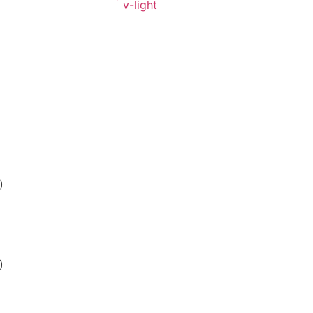
v-light
)
)