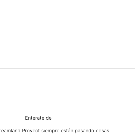
Entérate de
todo
reamland Proÿect siempre están pasando cosas.